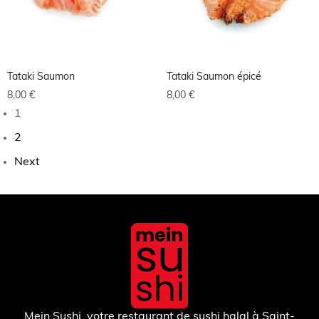
Tataki Saumon
Tataki Saumon épicé
8,00
€
8,00
€
1
2
Next
Mein Sushi, votre restaurant de sushi halal à Saint-