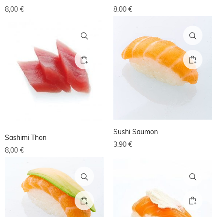
8,00
€
8,00
€
Sushi Saumon
Sashimi Thon
3,90
€
8,00
€