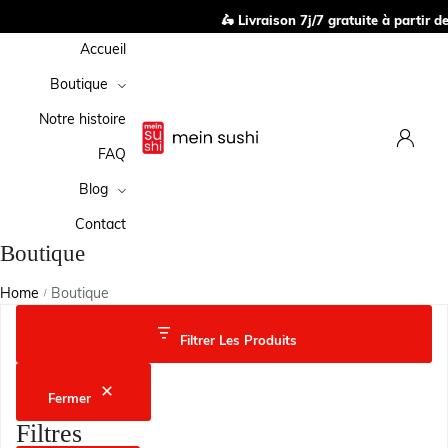
🛵 Livraison 7j/7 gratuite à partir de 
Accueil
Boutique
Notre histoire
FAQ
Blog
Contact
Boutique
Home
Boutique
/
Filtrer Les Produits
Fermer
Filtres