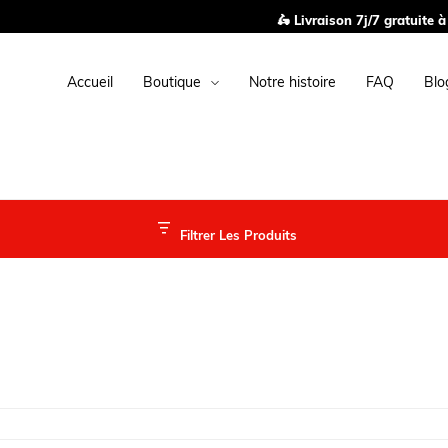
🛵 Livraison 7j/7 gratuite à partir de 14,90 € de 
Accueil
Boutique
Notre histoire
FAQ
Blo
Filtrer Les Produits