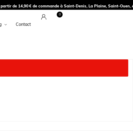
commande à Saint-Denis, La Plaine, Saint-Ouen, Aubervilliers, Paris 18e 
0
g
Contact