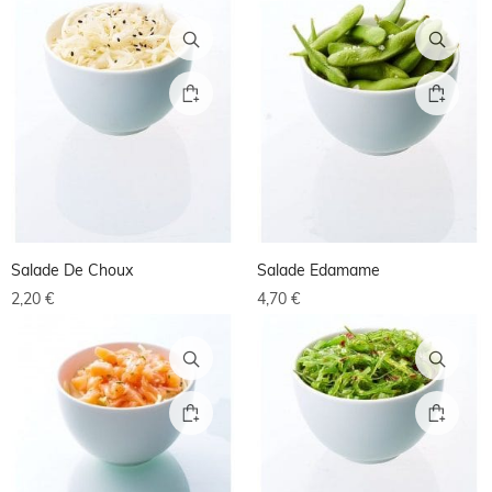
Salade De Choux
Salade Edamame
2,20
€
4,70
€