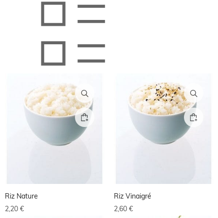
Riz Nature
Riz Vinaigré
2,20
€
2,60
€