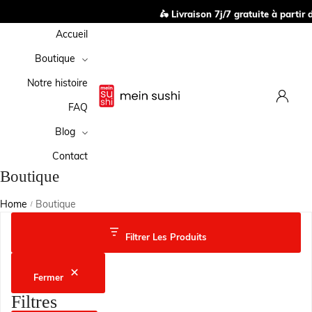
🛵 Livraison 7j/7 gratuite à partir d
Accueil
Boutique
Notre histoire
FAQ
Blog
Contact
Boutique
Home
Boutique
/
Filtrer Les Produits
Fermer
Filtres