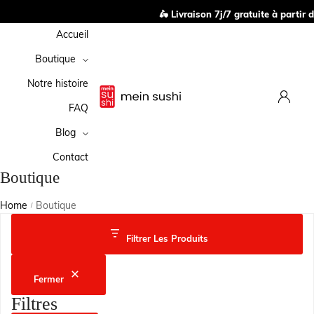
🛵 Livraison 7j/7 gratuite à partir d
Accueil
Boutique
Notre histoire
FAQ
Blog
Contact
Boutique
Home
Boutique
/
Filtrer Les Produits
Fermer
Filtres