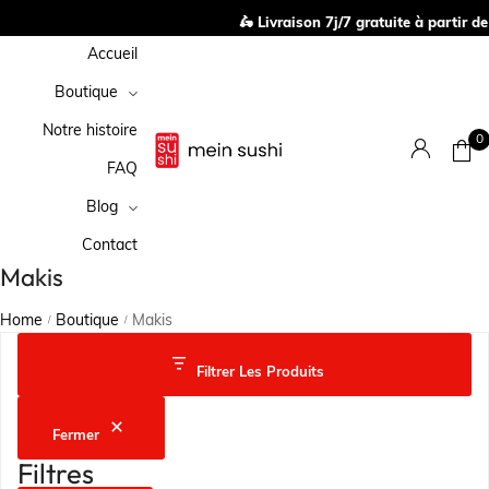
🛵 Livraison 7j/7 gratuite à partir de 1
Accueil
Boutique
Notre histoire
0
FAQ
Blog
Contact
Makis
Home
Boutique
Makis
/
/
Filtrer Les Produits
Fermer
Filtres