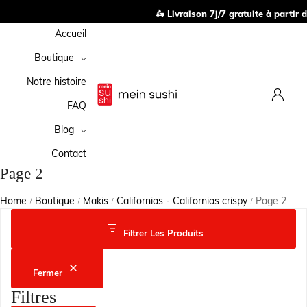
🛵 Livraison 7j/7 gratuite à partir d
Accueil
Boutique
Notre histoire
FAQ
Blog
Contact
Page 2
Home
Boutique
Makis
Californias - Californias crispy
Page 2
/
/
/
/
Filtrer Les Produits
Fermer
Filtres