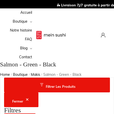
🛵 Livraison 7j/7 gratuite à partir de 
Accueil
Boutique
Notre histoire
FAQ
Blog
Contact
Salmon - Green - Black
Home
Boutique
Makis
Salmon - Green - Black
/
/
/
Filtrer Les Produits
Fermer
Filtres