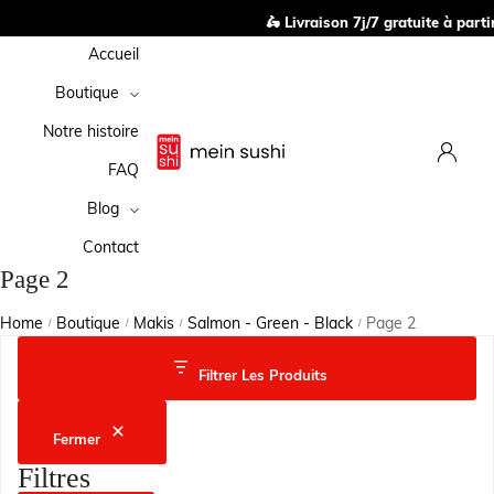
🛵 Livraison 7j/7 gratuite à parti
Accueil
Boutique
Notre histoire
FAQ
Blog
Contact
Page 2
Home
Boutique
Makis
Salmon - Green - Black
Page 2
/
/
/
/
Filtrer Les Produits
Fermer
Filtres