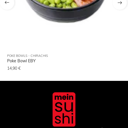
POKE BOWLS - CHIRACHIS
CALI
Poke Bowl EBY
Mak
14,90
€
5,9