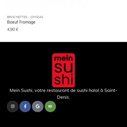
BROCHETTES - GYOZAS
RIZ 
Boeuf Fromage
Yak
4,90
€
11,
Mein Sushi, votre restaurant de sushi halal à Saint-
Denis.