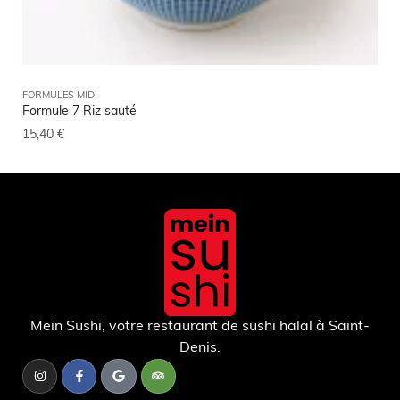
FORMULES MIDI
FOR
Formule 7 Riz sauté
For
15,40
€
15,
Mein Sushi, votre restaurant de sushi halal à Saint-
Denis.