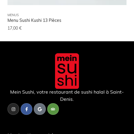
MENUS
NEM
Menu Sushi Kushi 13 Pièces
Nem
17,00
€
4,5
Mein Sushi, votre restaurant de sushi halal à Saint-
Denis.