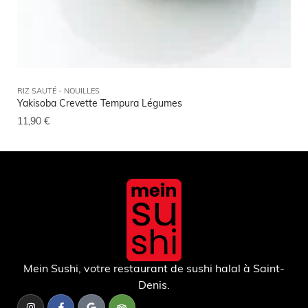
RIZ SAUTÉ - NOUILLES
BRO
Yakisoba Crevette Tempura Légumes
Tsu
11,90
€
4,9
Mein Sushi, votre restaurant de sushi halal à Saint-
Denis.