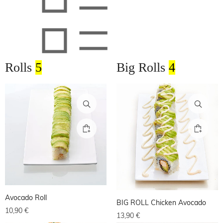
Rolls
5
Big Rolls
4
Avocado Roll
BIG ROLL Chicken Avocado
10,90
€
13,90
€