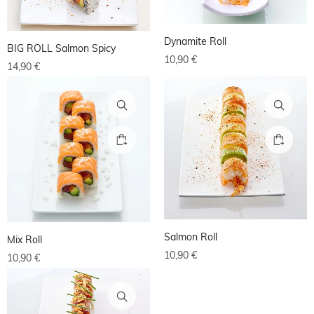
Dynamite Roll
BIG ROLL Salmon Spicy
10,90
€
14,90
€
Salmon Roll
Mix Roll
10,90
€
10,90
€