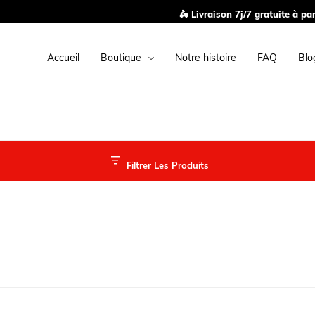
🛵 Livraison 7j/7 gratuite à partir de 14,90 € de commande
Accueil
Boutique
Notre histoire
FAQ
Blo
Filtrer Les Produits