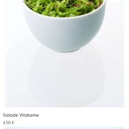
Salade Wakame
4,50
€