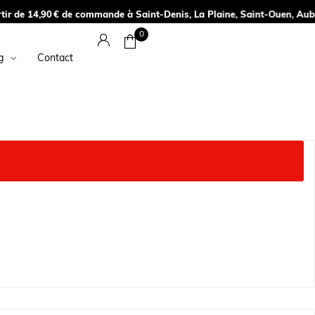
 à Saint-Denis, La Plaine, Saint-Ouen, Aubervilliers, Paris 18e – et à p
0
g
Contact