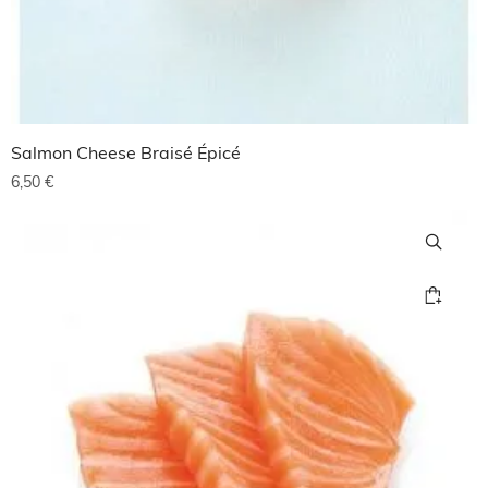
Salmon Cheese Braisé Épicé
6,50
€