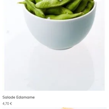
Salade Edamame
4,70
€