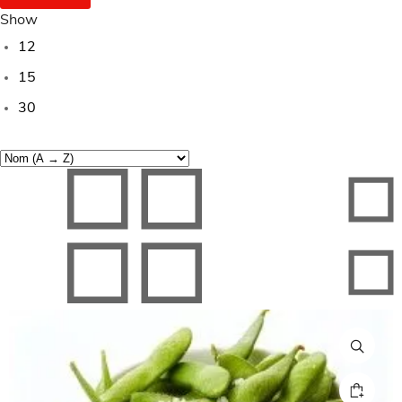
Show
12
15
30